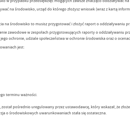
ko w przypadku przedsięwzięć mogących zawsze znacząco oddziaływać na 
wać na środowisko, urząd do którego złożysz wniosek (wraz z kartą informa
ia na środowisko to musisz przygotować i złożyć raport o oddziaływaniu pr
nie zawodowe w zespołach przygotowujących raporty o oddziaływaniu prze
 i jego ochronie, udziale społeczeństwa w ochronie środowiska oraz o ocen
waniach jest:
go terminu ważności.
ostał pośrednio uregulowany przez ustawodawcę, który wskazał, że złożen
yzja o środowiskowych uwarunkowaniach stała się ostateczna.