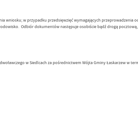
ożenia wniosku; w przypadku przedsięwzięć wymagających przeprowadzenia oc
rodowisko. Odbiór dokumentów następuje osobiście bądź drogą pocztową, 
woławczego w Siedlcach za pośrednictwem Wójta Gminy Łaskarzew w termini