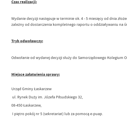
Czas realizacji:
Wydanie decyzji następuje w terminie ok. 4 - 5 miesięcy od dnia zł
zależny od dostarczenia kompletnego raportu o oddziaływaniu na ś
Tryb odwoławczy:
Odwołanie od wydanej decyzji służy do Samorządowego Kolegium Od
Miejsce załatwienia sprawy:
Urząd Gminy Łaskarzew
ul. Rynek Duży im. Józefa Piłsudskiego 32,
08-450 Łaskarzew,
I piętro pokój nr 5 (sekretariat) lub za pomocą e-puap.