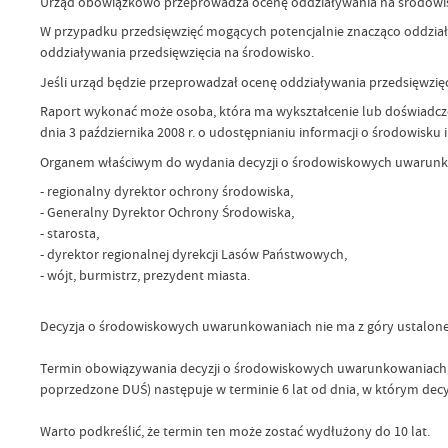
Urząd obowiązkowo przeprowadza ocenę oddziaływania na środowis
W przypadku przedsięwzięć mogących potencjalnie znacząco oddziały
oddziaływania przedsięwzięcia na środowisko.
Jeśli urząd będzie przeprowadzał ocenę oddziaływania przedsięwzięc
Raport wykonać może osoba, która ma wykształcenie lub doświadcze
dnia 3 października 2008 r. o udostępnianiu informacji o środowisku
Organem właściwym do wydania decyzji o środowiskowych uwarunko
- regionalny dyrektor ochrony środowiska,
- Generalny Dyrektor Ochrony Środowiska,
- starosta,
- dyrektor regionalnej dyrekcji Lasów Państwowych,
- wójt, burmistrz, prezydent miasta.
Decyzja o środowiskowych uwarunkowaniach nie ma z góry ustalone
Termin obowiązywania decyzji o środowiskowych uwarunkowaniach, z
poprzedzone DUŚ) następuje w terminie 6 lat od dnia, w którym dec
Warto podkreślić, że termin ten może zostać wydłużony do 10 lat.