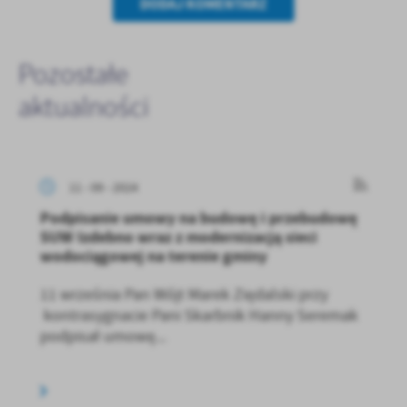
DODAJ KOMENTARZ
Pozostałe
aktualności
11 - 09 - 2024
Podpisanie umowy na budowę i przebudowę
SUW Izdebno wraz z modernizacją sieci
wodociągowej na terenie gminy
11 września Pan Wójt Marek Ziędalski przy
kontrasygnacie Pani Skarbnik Hanny Seremak
podpisał umowę...