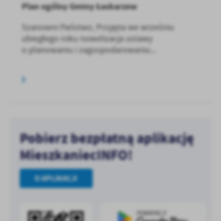
Plan ogólny Gminy Łaskarzew
Szanowni Państwo, Przyjęta we wrześniu
ubiegłego roku nowelizacja ustawy
o planowaniu i zagospodarowaniu...
Pobierz bezpłatną aplikację
MieszkaniecINFO!
O APLIKACJI