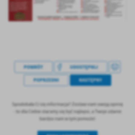
POWRÓT
UDOSTĘPNIJ
POPRZEDNI
NASTĘPNY
Spodobała Ci się informacja? Zostaw nam swoją opinię
- to dla Ciebie staramy się być najlepsi, a Twoje zdanie
bardzo nam w tym pomoże!