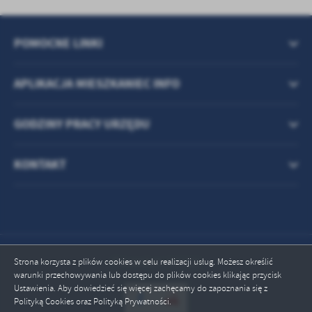
POMOCNE LINKI
APLIKACJA MIESZKANIEC INFO
GODZINY PRACY URZĘDU
KONTAKT
Odwiedzin: 331621
Strona korzysta z plików cookies w celu realizacji usług. Możesz określić
warunki przechowywania lub dostępu do plików cookies klikając przycisk
Ustawienia. Aby dowiedzieć się więcej zachęcamy do zapoznania się z
Polityką Cookies oraz Polityką Prywatności.
ZAPISZ WYBRANE